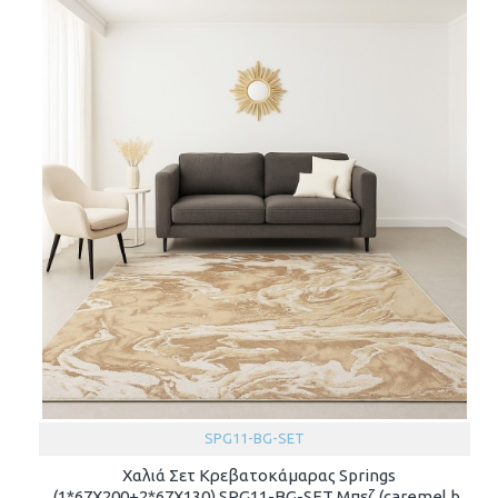
SPG11-BG-SET
Χαλιά Σετ Κρεβατοκάμαρας Springs
(1*67X200+2*67X130) SPG11-BG-SET Μπεζ (caremel b.