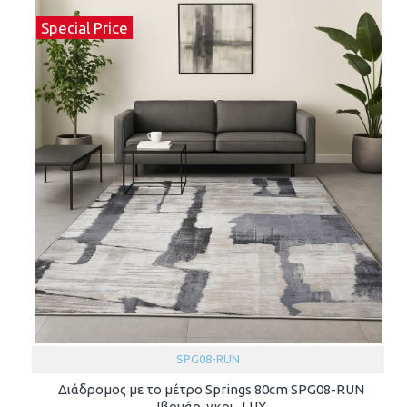
Special Price
SPG08-RUN
Διάδρομος με το μέτρο Springs 80cm SPG08-RUN
Ιβουάρ-γκρι -LUX