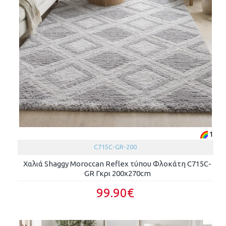
1
C715C-GR-200
Χαλιά Shaggy Moroccan Reflex τύπου Φλοκάτη C715C-
GR Γκρι 200x270cm
99.90€