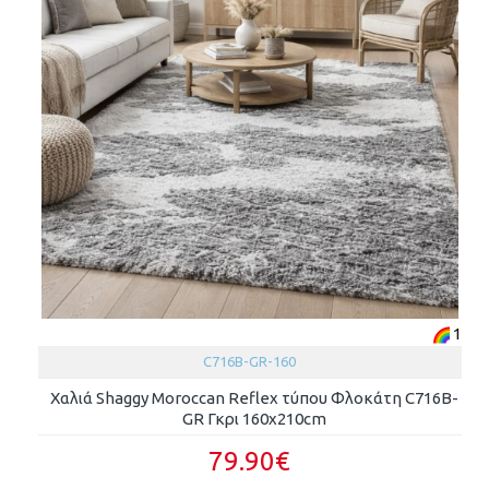
1
C716B-GR-160
Χαλιά Shaggy Moroccan Reflex τύπου Φλοκάτη C716B-
GR Γκρι 160x210cm
79.90€