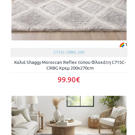
1
C715C-CRBG-200
Χαλιά Shaggy Moroccan Reflex τύπου Φλοκάτη C715C-
CRBG Κρεμ 200x270cm
99.90€