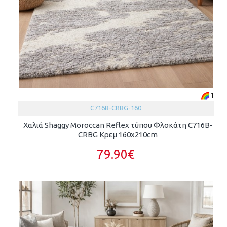
1
C716B-CRBG-160
Χαλιά Shaggy Moroccan Reflex τύπου Φλοκάτη C716B-
CRBG Κρεμ 160x210cm
79.90€