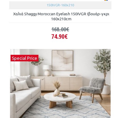
150IVGR-160x210
Χαλιά Shaggy Moroccan Eyelash 150IVGR Ιβουάρ-γκρι
160x210cm
168.00€
74.90€
Special Price