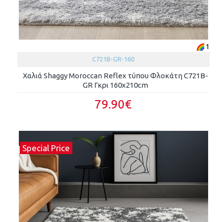
1
C721B-GR-160
Χαλιά Shaggy Moroccan Reflex τύπου Φλοκάτη C721B-
GR Γκρι 160x210cm
79.90€
Special Price