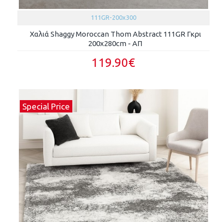
111GR-200x300
Χαλιά Shaggy Moroccan Thom Abstract 111GR Γκρι
200x280cm - ΑΠ
119.90€
Special Price