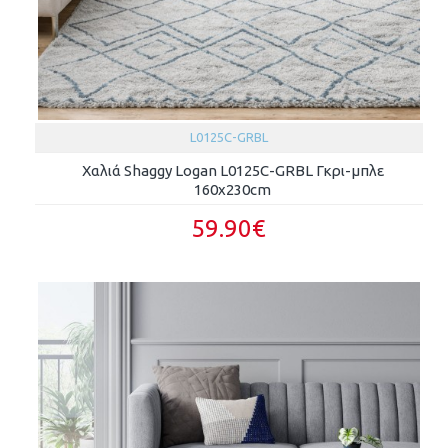
L0125C-GRBL
Χαλιά Shaggy Logan L0125C-GRBL Γκρι-μπλε
160x230cm
59.90€