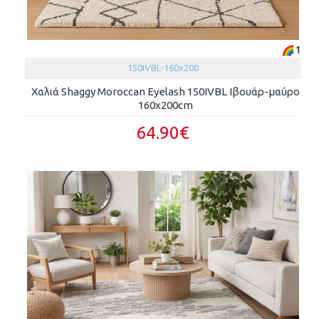
1
150IVBL-160x200
Χαλιά Shaggy Moroccan Eyelash 150IVBL Ιβουάρ-μαύρο
160x200cm
64.90€