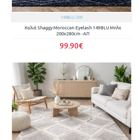
149BLU-200
Χαλιά Shaggy Moroccan Eyelash 149BLU Μπλε
200x280cm -ΑΠ
99.90€