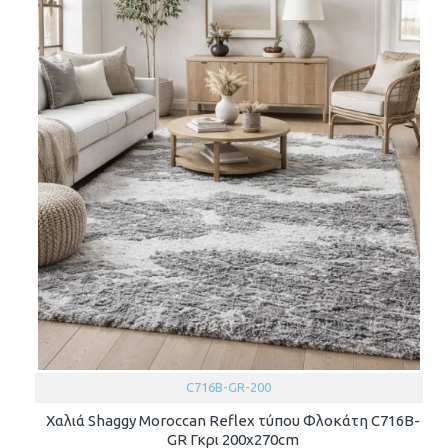
C716B-GR-200
Χαλιά Shaggy Moroccan Reflex τύπου Φλοκάτη C716B-
GR Γκρι 200x270cm