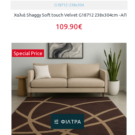
G18712-238x304
Χαλιά Shaggy Soft touch Velvet G18712 238x304cm -ΑΠ
109.90€
Special Price
ΦΊΛΤΡΑ