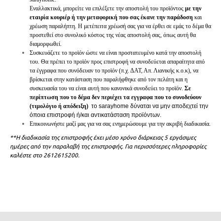
Εναλλακτικά, μπορείτε να επιλέξετε την αποστολή του προϊόντος
με την
εταιρία κουριέρ ή την μεταφορική που σας έκανε την παράδοση
και
χρέωση παραλήπτη. Η μετέπειτα χρέωσή σας για να έρθει σε εμάς το δέμα θα
προστεθεί στο συνολικό κόστος της νέας αποστολή σας, όπως αυτή θα
διαμορφωθεί.
Συσκευάζετε το προϊόν ώστε να είναι προστατευμένο κατά την αποστολή
του. Θα πρέπει το προϊόν προς επιστροφή να συνοδεύεται απαραίτητα από
τα έγγραφα που συνόδευαν το προϊόν (π.χ. ΔΑΤ, Απ. Λιανικής κ.ο.κ), να
βρίσκεται στην κατάσταση που παραλήφθηκε από τον πελάτη και η
συσκευασία του να είναι αυτή που κανονικά συνοδεύει το προϊόν.
Σε
περίπτωση που το δέμα δεν περιέχει τα εγγραφα που το συνοδεύουν
(τιμολόγιο ή απόδειξη)
το sarayhome δύναται να μην αποδεχτεί την
όποια επιστροφή ή/και αντικατάσταση προϊόντων.
Επικοινωνήστε μαζί μας για να σας ενημερώσουμε για την ακριβή διαδικασία.
**Η διαδικασία της επιστροφής έχει μέσο χρόνο διάρκειας 5 εργάσιμες
ημέρες από την παραλαβή της επιστροφής.
Για περισσότερες πληροφορίες
καλέστε στο 2612615200.