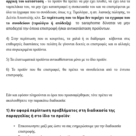
αρχική του κατάσταση
- το προϊόν θα πρέπει να μην έχει πλυθεί, να έχει όλα τα
ταμπελάκια του, να μην έχει καταστραφεί η συσκευασία του και να επιστρέφεται με
όλα τα έγγραφα που το συνόδευαν, όπως π.χ. Τιμολόγια , η απ. λιανικής πώλησης, το
Δελτίο Αποστολής κλπ.
Σε περίπτωση που το δέμα δεν περιέχει τα εγγραφα που
το συνοδεύουν (τιμολόγιο ή απόδειξη)
το sarayhome δύναται να μην
αποδεχτεί την όποια επιστροφή ή/και αντικατάσταση προϊόντων.
4)
Στην περίπτωση που οι κουρτίνες, τα χαλιά ή οι διάδρομοι κόβονται στις
επιθυμητές διαστάσεις του πελάτη δε γίνονται δεκτές οι επιστροφές και οι αλλαγές
στα συγκεκριμένα προϊόντα.
5) Τα ελαττωματικά προϊόντα αντικαθίστανται μόνο με το ίδιο προϊόν.
6) Το προϊόν που θα επιστραφεί, θα πρέπει να συνοδεύεται από το έντυπο
επιστροφής.
Εάν και εφόσον πληρούνται οι όροι που προαναφέρθηκαν, τότε πρέπει να
ακολουθήσετε την παρακάτω διαδικασία:
1) Αν αφορά περίπτωση προβλήματος στη διαδικασία της
παραγγελίας ή στο ίδιο το προϊόν
:
Επικοινωνηστε μαζί μας ώστε να σας ενημερώσουμε για την διαδικασία
επιστροφής.