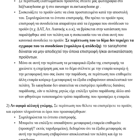
Σε περίπτωση ελαττωματικού προϊόντος στείλτε μας φωτογραφία στο
hi@sarayhome.gr
ή στο mesenger m.me/sarayhome.gr .
Συσκευάζετε το προϊόν ώστε να είναι προστατευμένο κατά την αποστολή
του. Συμπληρώνεται το έντυπο επιστροφής.
Θα πρέπει το προϊόν προς
επιστροφή να συνοδεύεται απαραίτητα από τα έγγραφα που συνόδευαν το
προϊόν (π.χ. ΔΑΤ, Απ. Λιανικής κ.ο.κ), να βρίσκεται στην κατάσταση που
παραλήφθηκε από τον πελάτη και η συσκευασία του να είναι αυτή που
κανονικά συνοδεύει το προϊόν.
Σε περίπτωση που το δέμα δεν περιέχει τα
εγγραφα που το συνοδεύουν (τιμολόγιο ή απόδειξη)
το sarayhome
δύναται να μην αποδεχτεί την όποια επιστροφή ή/και αντικατάσταση
προϊόντων.
Μόνο σε αυτή την περίπτωση τα μεταφορικά έξοδα της επιστροφής τα
χρεώνετε η επιχείρηση μας και το δέμα στέλνετε με την εταιρία κουριέρ ή
την μεταφορική που σας έκανε την παράδοση, σε περίπτωση που επιθυμείτε
άλλη εταιρία κούριερ ή μεταφορική τα έξοδα επιβαρύνουν αποκλειστικά τον
πελάτη. Το sarayhome
δεν απαιτείται να επιστρέψει πρόσθετες δαπάνες
παράδοσης, εάν ο πελάτης ρητώς είχε επιλέξει τρόπο παράδοσης άλλο από
τον φθηνότερο τυποποιημένο τρόπο παράδοσης που προσφέρει η εταιρεία.
2
)
Aν αφορά αλλαγή γνώμης.
Σε περίπτωση που θέλετε να επιστρέψετε το προϊόν,
και εφόσον πληρούνται οι όροι που προαναφέρθηκαν:
Συμπληρώνεται το έντυπο επιστροφής.
Μπορείτε να επιλέξετε οποιαδήποτε μεταφορική εταιρεία επιθυμείτε
(προσοχή!! εκτός ταχυδρομείου), δεδομένου ότι τα έξοδα μεταφοράς σε
αυτή την περίπτωση επιβαρύνουν αποκλειστικά τον πελάτη και όχι το
sarayhome.