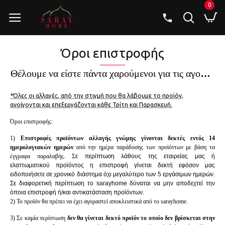
0
Όροι επιστροφής
Θέλουμε να είστε πάντα χαρούμενοι για τις αγορές σας και ακολουθούμε μια ευέλικτη πολιτική επιστροφών, σύμφωνα πάντα με την υπάρχουσα νομοθεσία αλλά και τους όρους των εταιρειών/κατασκευαστών των προϊόντων που εμπορευόμαστε. Είτε παραλάβατε κάποιο ελαττωματικό προϊόν, είτε έγινε κάποιο λάθος στην παραγγελία σας είτε δεν σας ικανοποιεί η αγορά που κάνατε, μπορείτε να ζητήσετε την αντικατάστασή του, αρκεί να πληρούνται τα παρακάτω:
*Όλες οι αλλαγές, από την στιγμή που θα λάβουμε το προϊόν,
ανοίγονται και επεξεργάζονται κάθε Τρίτη και Παρασκευή.
Όροι επιστροφής:
1)
Επιστροφές προϊόντων αλλαγής γνώμης γίνονται δεκτές εντός 14
ημερολογιακών ημερών
από την ημέρα παράδοσης των προϊόντων με βάση τα
έγγραφα παραλαβής. Σ
ε περίπτωση λάθους της εταιρείας μας ή
ελαττωματικού
προϊόντος
η επιστροφή γίνεται δεκτή εφόσον μας
ειδοποιήσετε σε χρονικό διάστημα όχι μεγαλύτερο των 5 εργάσιμων ημερών.
Σε διαφορετική περίπτωση το sarayhome δύναται να μην αποδεχτεί την
όποια επιστροφή ή/και αντικατάσταση προϊόντων.
2) Το προϊόν θα πρέπει να έχει αγοραστεί αποκλειστικά από το sarayhome.
3)
Σε καμία περίπτωση
δεν θα γίνεται δεκτό προϊόν το οποίο δεν βρίσκεται στην