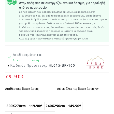
στην πόλη σας σε συνεργαζόμενο κατάστημα, για παραλαβή
από το πρακτορείο.
Σε περίπτωση που κάποιος πελάτης επιθυμεί να παραλάβει στη
διεύθυνση του και όχι από το πρακτορείο μεταφορών, θα πρέπει να
συνεννοηθεί μόλις φτάσει το δέμα του με το συνεργαζόμενο πρακτορείο
για την έξτρα χρέωση.
Ενδέχεται τα χαλιά από 180cm και άνω, να
διπλώνονται πακέτο προς διευκόλυνση της courier-μεταφορικής. Τυχόν
τσακίσεις που μπορεί να προκύψουν κατά τη μεταφορά είναι
προσωρινές και επανέρχονται με φυσικό τρόπο.
Όλα τα μεγέθη των χαλιών είναι κατά προσέγγιση +-10cm.
Διαθεσιμότητα:
Άμεση αποστολή
Κωδικός Προϊόντος:
HL615-BR-160
79.90€
Διαθέσιμες διαστάσεις:
Δείτε όλες τις διαστάσεις
200X270cm - 119.90€
240X290cm - 149.90€