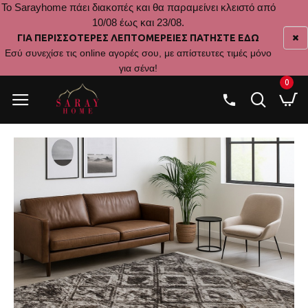
Το Sarayhome πάει διακοπές και θα παραμείνει κλειστό από
10/08 έως και 23/08.
ΓΙΑ ΠΕΡΙΣΣΟΤΕΡΕΣ ΛΕΠΤΟΜΕΡΕΙΕΣ ΠΑΤΗΣΤΕ ΕΔΩ
Εσύ συνεχίσε τις online αγορές σου, με απίστευτες τιμές μόνο
για σένα!
0