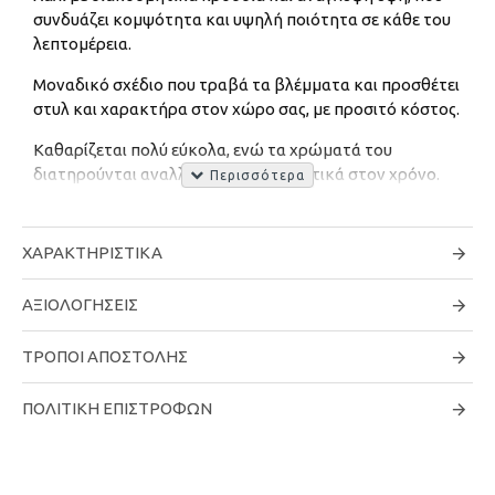
συνδυάζει κομψότητα και υψηλή ποιότητα σε κάθε του
λεπτομέρεια.
Μοναδικό σχέδιο που τραβά τα βλέμματα και προσθέτει
στυλ και χαρακτήρα στον χώρο σας, με προσιτό κόστος.
Καθαρίζεται πολύ εύκολα, ενώ τα χρώματά του
διατηρούνται αναλλοίωτα και ανθεκτικά στον χρόνο.
Ύψος πέλους: 10mm
ΧΑΡΑΚΤΗΡΙΣΤΙΚΆ
Υλικό: Πολυπροπυλένιο
Τύπος ύφανσης: Μηχανή
ΑΞΙΟΛΟΓΉΣΕΙΣ
*Όλα τα μεγέθη χαλιών είναι κατά προσέγγιση. Λόγω της
ΤΡΌΠΟΙ ΑΠΟΣΤΟΛΉΣ
διαφοράς των χρωμάτων οθόνης, ορισμένα χρώματα μπορεί
να διαφέρουν ελαφρώς. Προσπαθούμε να
ΠΟΛΙΤΙΚΉ ΕΠΙΣΤΡΟΦΏΝ
αντιπροσωπεύουμε με ακρίβεια όλα τα χρώματα χαλιών.