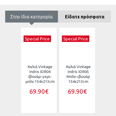
Στην ίδια κατηγορία
Είδατε πρόσφατα
 Price
Special Price
Special Price
 Vintage
Χαλιά Vintage
Χαλιά Vintage
Χαλιά 
s IDR03
Indris IDR04
Indris IDR05
Hea
ε-μπεζ
Ιβουάρ-γκρι-
Μπλε-ιβουάρ
ανάγλ
x213cm
μπλε 154x213cm
154x213cm
κρόσσ
160X
.90€
69.90€
69.90€
HL606
Κ
79.