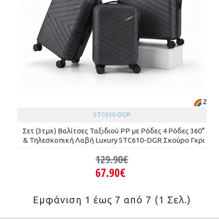
2
STC610-DGR
Σετ (3τμχ) Βαλίτσες Ταξιδιού PP με Ρόδες 4 Ρόδες 360°
& Τηλεσκοπική Λαβή Luxury STC610-DGR Σκούρο Γκρι
129.90€
67.90€
Εμφάνιση 1 έως 7 από 7 (1 Σελ.)