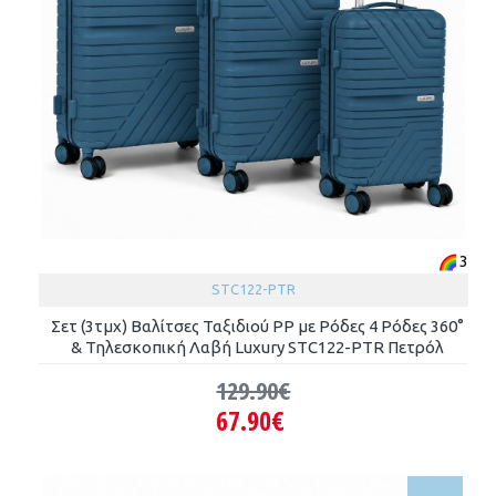
3
STC122-PTR
Σετ (3τμχ) Βαλίτσες Ταξιδιού PP με Ρόδες 4 Ρόδες 360°
& Τηλεσκοπική Λαβή Luxury STC122-PTR Πετρόλ
129.90€
67.90€