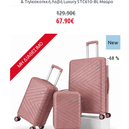
& Τηλεσκοπική Λαβή Luxury STC610-BL Μαύρο
129.90€
67.90€
New
ΜΗ ΔΙΑΘΈΣΙΜΟ
-48 %