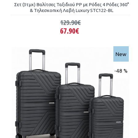
Σετ (3τμχ) Βαλίτσες Ταξιδιού PP με Ρόδες 4 Ρόδες 360°
& Τηλεσκοπική Λαβή Luxury STC122-BL
129.90€
67.90€
New
-48 %