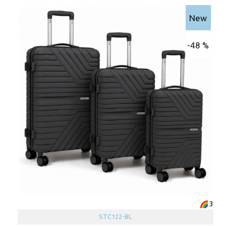
New
-48 %
3
STC122-BL