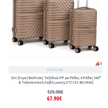
3
STC122-BG
Σετ (3τμχ) Βαλίτσες Ταξιδιού PP με Ρόδες 4 Ρόδες 360°
& Τηλεσκοπική Λαβή Luxury STC122-BG Μπεζ
129.90€
67.90€