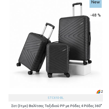
New
-48 %
2
STC610-BL
Σετ (3τμχ) Βαλίτσες Ταξιδιού PP με Ρόδες 4 Ρόδες 360°