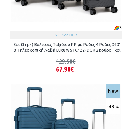
3
STC122-DGR
Σετ (3τμχ) Βαλίτσες Ταξιδιού PP με Ρόδες 4 Ρόδες 360°
& Τηλεσκοπική Λαβή Luxury STC122-DGR Σκούρο Γκρι
129.90€
67.90€
New
-48 %