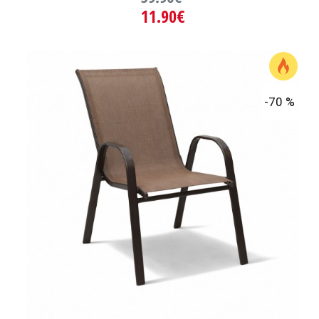
11.90€
-70 %