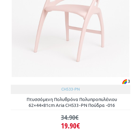
3
CH533-PN
Πτυσσόμενη Πολυθρόνα Πολυπροπυλένιου
62×44×81cm Aria CH533-PN Πούδρα -016
34.90€
19.90€