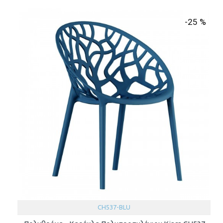
-25 %
CH537-BLU