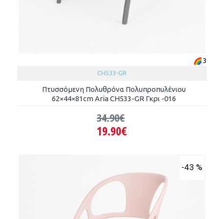
3
CH533-GR
Πτυσσόμενη Πολυθρόνα Πολυπροπυλένιου
62×44×81cm Aria CH533-GR Γκρι -016
34.90€
19.90€
-43 %