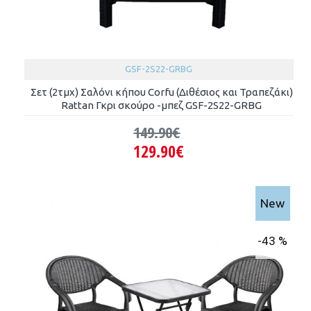
GSF-2S22-GRBG
Σετ (2τμχ) Σαλόνι κήπου Corfu (Διθέσιος και Τραπεζάκι)
Rattan Γκρι σκούρο -μπεζ GSF-2S22-GRBG
149.90€
129.90€
New
-43 %