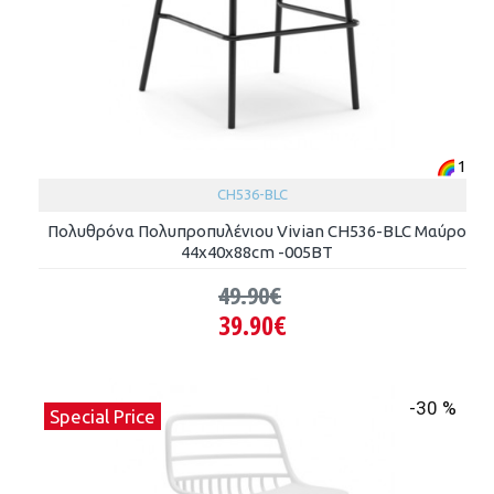
1
CH536-BLC
Πολυθρόνα Πολυπροπυλένιου Vivian CH536-BLC Μαύρο
44x40x88cm -005ΒΤ
49.90€
39.90€
-30 %
Special Price