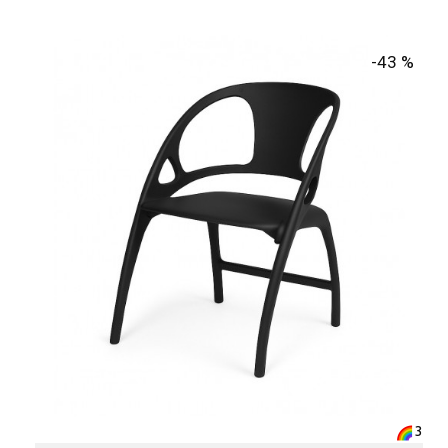
-43 %
3