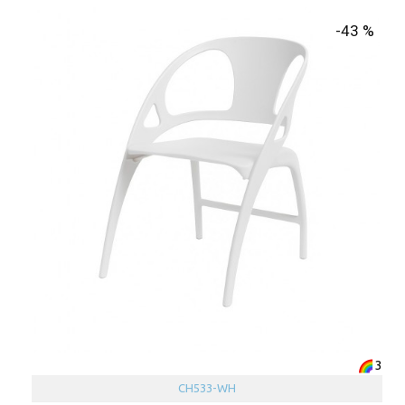
-43 %
3
CH533-WH