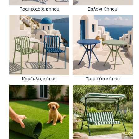
Τραπεζαρία κήπου
Σαλόνι Κήπου
Καρέκλες κήπου
Τραπέζια κήπου