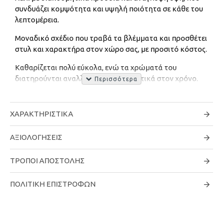
συνδυάζει κομψότητα και υψηλή ποιότητα σε κάθε του
λεπτομέρεια.
Μοναδικό σχέδιο που τραβά τα βλέμματα και προσθέτει
στυλ και χαρακτήρα στον χώρο σας, με προσιτό κόστος.
Καθαρίζεται πολύ εύκολα, ενώ τα χρώματά του
διατηρούνται αναλλοίωτα και ανθεκτικά στον χρόνο.
Ύψος πέλους: 10mm
ΧΑΡΑΚΤΗΡΙΣΤΙΚΆ
Υλικό: Πολυπροπυλένιο
Τύπος ύφανσης: Μηχανή
ΑΞΙΟΛΟΓΉΣΕΙΣ
*Όλα τα μεγέθη χαλιών είναι κατά προσέγγιση. Λόγω της
ΤΡΌΠΟΙ ΑΠΟΣΤΟΛΉΣ
διαφοράς των χρωμάτων οθόνης, ορισμένα χρώματα μπορεί
να διαφέρουν ελαφρώς. Προσπαθούμε να
ΠΟΛΙΤΙΚΉ ΕΠΙΣΤΡΟΦΏΝ
αντιπροσωπεύουμε με ακρίβεια όλα τα χρώματα χαλιών.