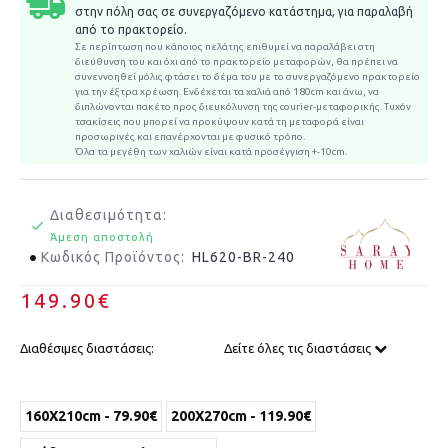
στην πόλη σας σε συνεργαζόμενο κατάστημα, για παραλαβή
από το πρακτορείο.
Σε περίπτωση που κάποιος πελάτης επιθυμεί να παραλάβει στη
διεύθυνση του και όχι από το πρακτορείο μεταφορών, θα πρέπει να
συνεννοηθεί μόλις φτάσει το δέμα του με το συνεργαζόμενο πρακτορείο
για την έξτρα χρέωση.
Ενδέχεται τα χαλιά από 180cm και άνω, να
διπλώνονται πακέτο προς διευκόλυνση της courier-μεταφορικής. Τυχόν
τσακίσεις που μπορεί να προκύψουν κατά τη μεταφορά είναι
προσωρινές και επανέρχονται με φυσικό τρόπο.
Όλα τα μεγέθη των χαλιών είναι κατά προσέγγιση +-10cm.
Διαθεσιμότητα:
Άμεση αποστολή
Κωδικός Προϊόντος:
HL620-BR-240
149.90€
Διαθέσιμες διαστάσεις:
Δείτε όλες τις διαστάσεις
160X210cm - 79.90€
200X270cm - 119.90€