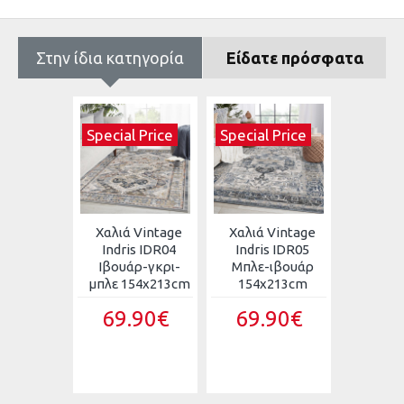
Στην ίδια κατηγορία
Είδατε πρόσφατα
 Price
Special Price
Special Price
 Vintage
Χαλιά Vintage
Χαλιά Vintage
Χαλιά 
s IDR03
Indris IDR04
Indris IDR05
Hea
ε-μπεζ
Ιβουάρ-γκρι-
Μπλε-ιβουάρ
ανάγλ
x213cm
μπλε 154x213cm
154x213cm
κρόσσ
160X
.90€
69.90€
69.90€
HL606
Κ
79.