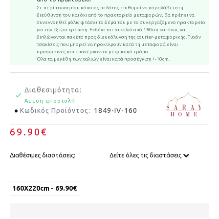
Σε περίπτωση που κάποιος πελάτης επιθυμεί να παραλάβει στη
διεύθυνση του και όχι από το πρακτορείο μεταφορών, θα πρέπει να
συνεννοηθεί μόλις φτάσει το δέμα του με το συνεργαζόμενο πρακτορείο
για την έξτρα χρέωση.
Ενδέχεται τα χαλιά από 180cm και άνω, να
διπλώνονται πακέτο προς διευκόλυνση της courier-μεταφορικής. Τυχόν
τσακίσεις που μπορεί να προκύψουν κατά τη μεταφορά είναι
προσωρινές και επανέρχονται με φυσικό τρόπο.
Όλα τα μεγέθη των χαλιών είναι κατά προσέγγιση +-10cm.
Διαθεσιμότητα:
Άμεση αποστολή
Κωδικός Προϊόντος:
1849-IV-160
69.90€
Διαθέσιμες διαστάσεις:
Δείτε όλες τις διαστάσεις
160X220cm - 69.90€