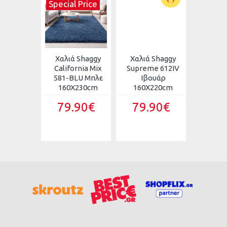
Special Price
αλιά
Χαλιά Shaggy
Χαλιά Shaggy
Χαλιά
Shaggy
California Mix
Supreme 612IV
Velve
et PTS-
581-BLU Μπλε
Ιβουάρ
Touch
-GR Γκρι
160X230cm
160X220cm
Ιβ
X225cm
160X
79.90€
79.90€
.00€
69.
90€