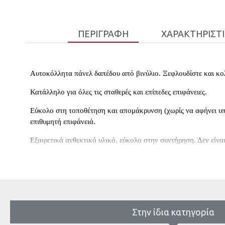
ΠΕΡΙΓΡΑΦΉ
ΧΑΡΑΚΤΗΡΙΣΤ
Αυτοκόλλητα πάνελ δαπέδου από βινύλιο. Ξεφλουδίστε και κο
Κατάλληλο για όλες τις σταθερές και επίπεδες επιφάνειες.
Εύκολο στη τοποθέτηση και απομάκρυνση (χωρίς να αφήνει υ
επιθυμητή επιφάνειά.
Εξαιρετικά ανθεκτικό υλικό, εύκολο στην συντήρηση. Δεν είνα
Κατάλληλη για ενδοδαπέδια θέρμανση, 100% ανακυκλώσιμο.
Εύκολο να καθαριστεί.
Συνολικό πάχος:
2 mm |
Βάρος:
0.7-0.8 kg/m
Στην ίδια κατηγορία
Μέγεθος τεμαχίου:
, | Η συσκευασία 
457.2mm x 457.2mm