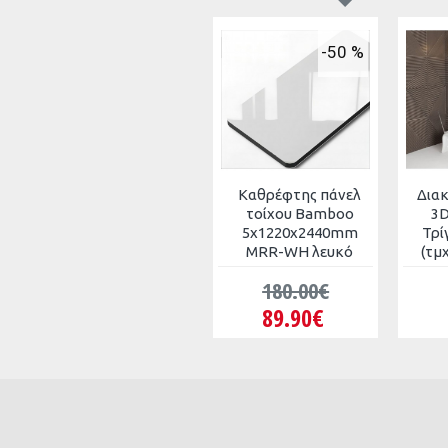
Wear test speed:
10000-12000 rpm.
-50 %
Ιδανικό και για τον τοίχο!
.................................................................
Καθρέφτης πάνελ
Δια
τοίχου Bamboo
3D
5x1220x2440mm
Τρί
MRR-WH λευκό
(τμ
180.00€
89.90€