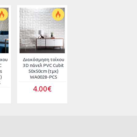
ίχου
Διακόσμηση τοίχου
C
3D πάνελ PVC Cubit
s
50x50cm (τμχ)
)
WA0028-PCS
S
4.00€