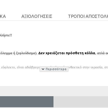
ΙΚΆ
ΑΞΙΟΛΟΓΉΣΕΙΣ
ΤΡΌΠΟΙ ΑΠΟΣΤΟΛ
λλήστε!!
Δεν χρειάζεται πρόσθετη κόλλα
πόλειμμα ή ξεφλούδισμα).
, απλά α
ι εύφλεκτο, είναι αδιάβροχο, αντιολισθητικό, ανθεκτικό στην υγρασία, 
διαθέτει 5 πλακίδια τα οποία αντιστοιχούν στο περίπου σε
1,05 τ.μ