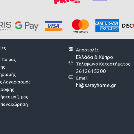
ίες
Αποστολές
Ελλάδα & Κύπρο
 Για μας
Τηλέφωνο Καταστήματος
σης
2612615200
ληρωμής
Email
ς Λογαριασμός
hi@sarayhome.gr
τροφής
ήστε μαζί μας
Υπαναχώρηση