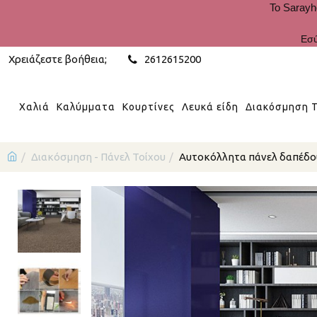
Το Sarayh
Εσύ
Χρειάζεστε βοήθεια;
2612615200
Χαλιά
Καλύμματα
Κουρτίνες
Λευκά είδη
Διακόσμηση Τ
Διακόσμηση - Πάνελ Τοίχου
Αυτοκόλλητα πάνελ δαπέδου