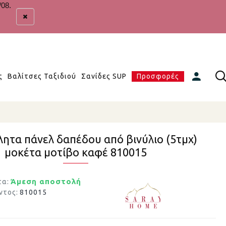
/08.
ς
Βαλίτσες Ταξιδιού
Σανίδες SUP
Προσφορές
ητα πάνελ δαπέδου από βινύλιο (5τμχ)
μοκέτα μοτίβο καφέ 810015
Άμεση αποστολή
τα:
ντος:
810015