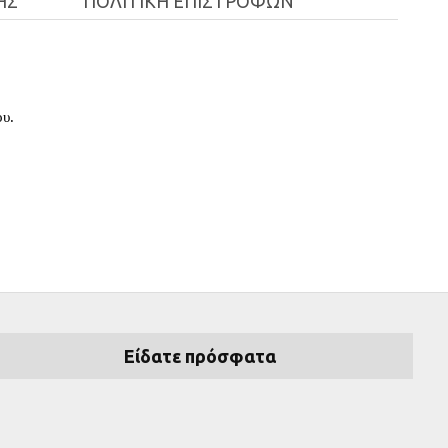
ΉΣ
ΠΟΛΙΤΙΚΉ ΕΠΙΣΤΡΟΦΏΝ
ου.
τοποθέτηση του είναι πολύ
ις μιας ανακαίνισης καθώς η
Είδατε πρόσφατα
λλά και χαρίζοντας προοπτική σε ένα χώρο.