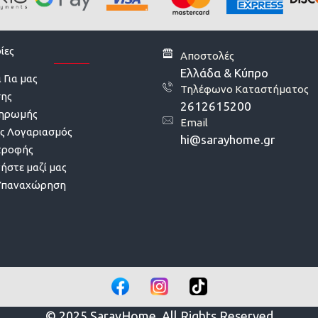
ίες
Αποστολές
Ελλάδα & Κύπρο
 Για μας
Τηλέφωνο Καταστήματος
σης
2612615200
ληρωμής
Email
ς Λογαριασμός
hi@sarayhome.gr
τροφής
ήστε μαζί μας
Υπαναχώρηση
© 2025 SarayHome, All Rights Reserved