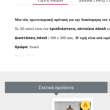
ΠΕΡΙΓΡΑΦΉ
ΧΑΡΑΚΤΗΡΙΣΤ
Μια νέα, πρωτοποριακή πρόταση για την διακόσμηση του τ
τρισδιάστατο, επιτοίχιο πάνελ
To 3D πάνελ είναι ένα
το
Διαστάσεις πάνελ :
500 x 500 mm,
Η τιμή είναι ανά τεμ
Χρώμα:
Λευκό
Υλικό:
PVC
Μια πρωτότυπη, οικονομική ιδέα που μπορεί να ανταποκριθεί
εύκολη ενώ η επιφάνεια του μπορεί να βαφεί σε όπ
Παράλληλα, αποτελεί μιας υψηλής αισθητική πρόταση για να 
Σχετικά προϊόντα
Είναι πλενόμενο, εύκαμπτο, αδιάβροχο
και διακρίνετα
Παράλληλα, τα τρισδιάστατα μοτίβα δημιουργούν ένα ενδιαφ