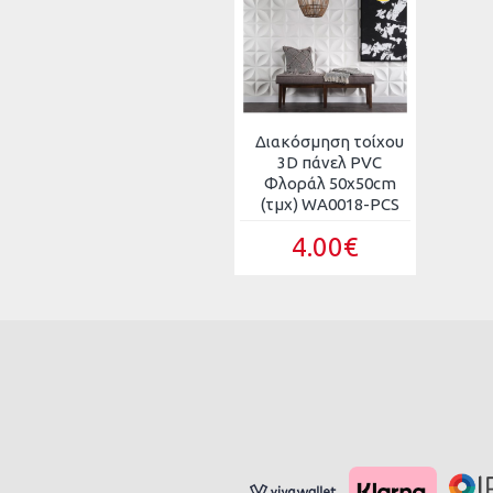
Διακόσμηση τοίχου
3D πάνελ PVC
Φλοράλ 50x50cm
(τμχ) WA0018-PCS
4.00€