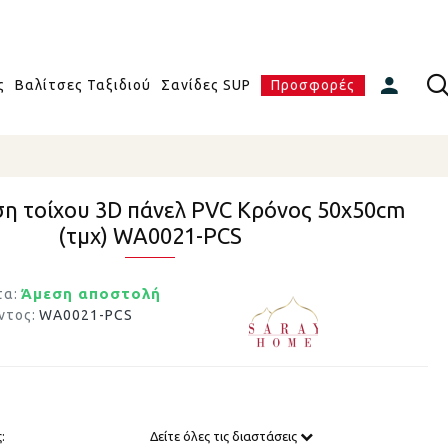
ς
Βαλίτσες Ταξιδιού
Σανίδες SUP
Προσφορές
η τοίχου 3D πάνελ PVC Κρόνος 50x50cm
(τμχ) WA0021-PCS
Άμεση αποστολή
τα:
ντος:
WA0021-PCS
:
Δείτε όλες τις διαστάσεις