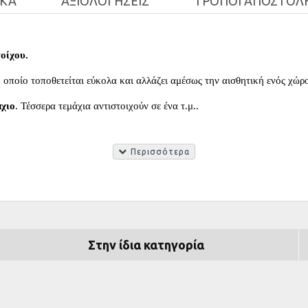
ΙΚΆ
ΑΞΙΟΛΟΓΉΣΕΙΣ
ΤΡΌΠΟΙ ΑΠΟΣΤΟΛ
οίχου.
 οποίο τοποθετείται εύκολα και αλλάζει αμέσως την αισθητική ενός χώρ
άχιο
. Τέσσερα τεμάχια αντιστοιχούν σε ένα τ.μ.
.
 στη διακοσμητική διαμόρφωση ενός νέου χώρου αλλά και στις απαιτήσε
οια απόχρωση επιθυμείτε
.
εξασφαλίσει κανείς θερμομόνωση και ηχομόνωση.
Στην ίδια κατηγορία
υψηλή αντοχή.
ι από την
εικόνα ενός γλυπτού α
έρον οπτικό αποτέλεσμα παραπέμποντας στην