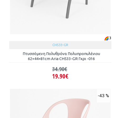
3
CH533-GR
Πτυσσόμενη Πολυθρόνα Πολυπροπυλένιου
62×44×81cm Aria CH533-GR Γκρι -016
34.90€
19.90€
-43 %