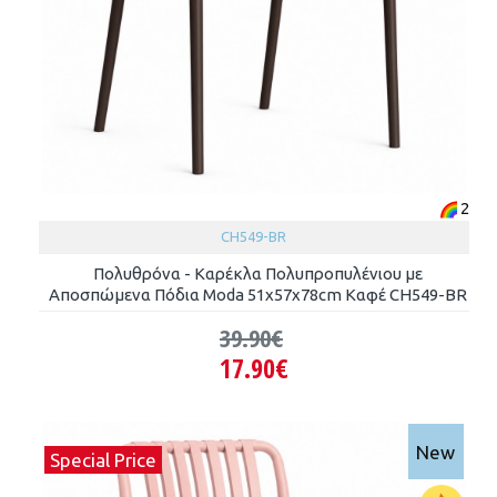
2
CH549-BR
Πολυθρόνα - Καρέκλα Πολυπροπυλένιου με
Αποσπώμενα Πόδια Moda 51x57x78cm Καφέ CH549-BR
39.90€
17.90€
New
Special Price