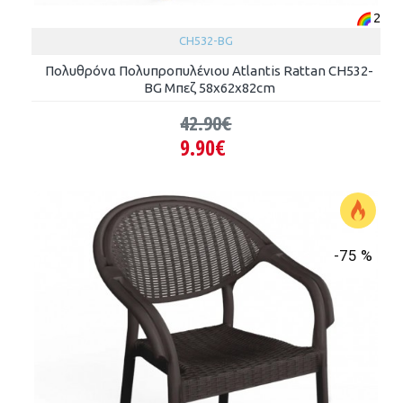
2
CH532-BG
Πολυθρόνα Πολυπροπυλένιου Atlantis Rattan CH532-
BG Μπεζ 58x62x82cm
42.90€
9.90€
-75 %