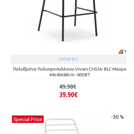
1
CH536-BLC
Πολυθρόνα Πολυπροπυλένιου Vivian CH536-BLC Μαύρο
44x40x88cm -005ΒΤ
49.90€
39.90€
-30 %
Special Price