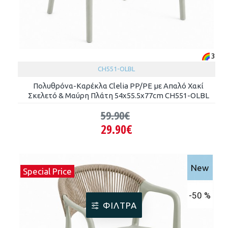
3
CH551-OLBL
Πολυθρόνα-Καρέκλα Clelia PP/PE με Απαλό Χακί
Σκελετό & Μαύρη Πλάτη 54x55.5x77cm CH551-OLBL
59.90€
29.90€
New
Special Price
-50 %
ΦΊΛΤΡΑ