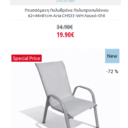
CH533-WH
Πτυσσόμενη Πολυθρόνα Πολυπροπυλένιου
62×44×81cm Aria CH533-WH Λευκό-016
34.90€
19.90€
New
Special Price
-72 %