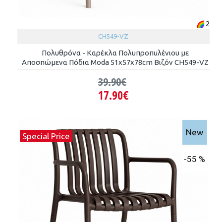
2
CH549-VZ
Πολυθρόνα - Καρέκλα Πολυπροπυλένιου με
Αποσπώμενα Πόδια Moda 51x57x78cm Βιζόν CH549-VZ
39.90€
17.90€
New
Special Price
-55 %