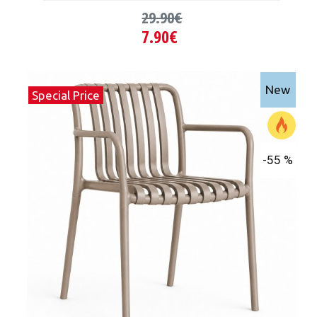
29.90€
7.90€
New
Special Price
-55 %