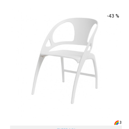
-43 %
3