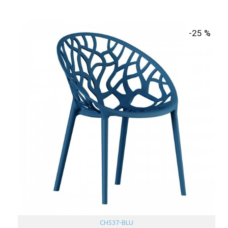
-25 %
CH537-BLU