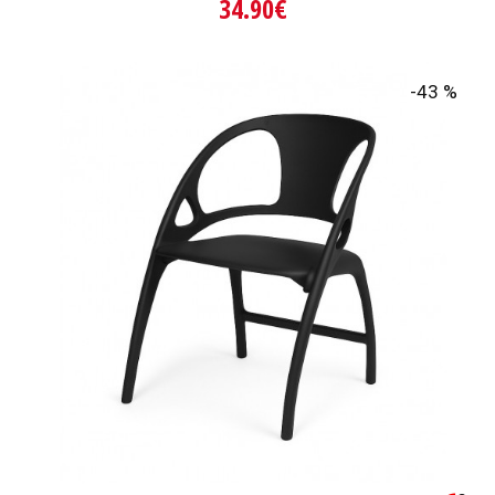
34.90€
-43 %