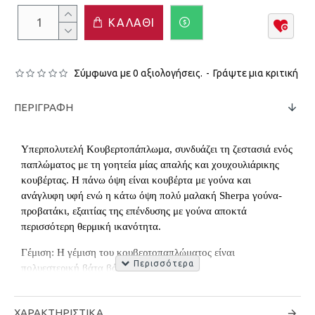
ΚΑΛΆΘΙ
Σύμφωνα με 0 αξιολογήσεις.
-
Γράψτε μια κριτική
ΠΕΡΙΓΡΑΦΉ
Υπερπολυτελή Κουβερτοπάπλωμα, συνδυάζει τη ζεστασιά ενός
παπλώματος με τη γοητεία μίας απαλής και χουχουλιάρικης
κουβέρτας. Η πάνω όψη είναι κουβέρτα με γούνα και
ανάγλυφη υφή ενώ η κάτω όψη πολύ μαλακή Sherpa γούνα-
προβατάκι, εξαιτίας της επένδυσης με γούνα αποκτά
περισσότερη θερμική ικανότητα.
Γέμιση: Η γέμιση του κουβερτοπαπλώματος είναι
πολυεστερική βάτα βάρους 300gsm.
Ποιότητα:
100% Polyester
ΧΑΡΑΚΤΗΡΙΣΤΙΚΆ