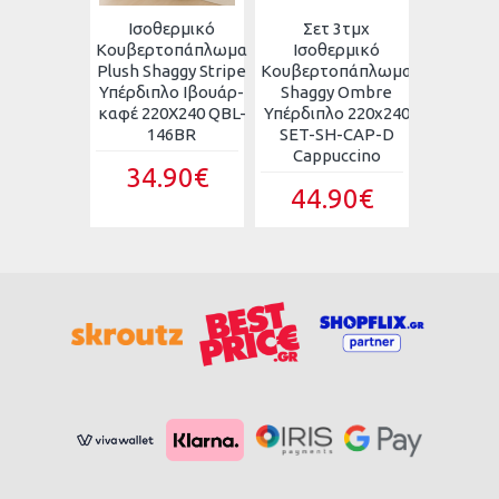
ερμικό
Ισοθερμικό
Σετ 3τμχ
Σετ
τοπάπλωμα
Κουβερτοπάπλωμα
Ισοθερμικό
Ισοθ
 Shaggy
Plush Shaggy Stripe
Κουβερτοπάπλωμα
Κουβερτ
Υπέρδιπλο
Υπέρδιπλο Ιβουάρ-
Shaggy Ombre
Shagg
-ιβουάρ
καφέ 220X240 QBL-
Υπέρδιπλο 220x240
Υπέρδιπλ
40Q QBL-
146BR
SET-SH-CAP-D
SET-SH
7BLC
Cappuccino
Γκρι-
34.90€
.90€
44.90€
44.