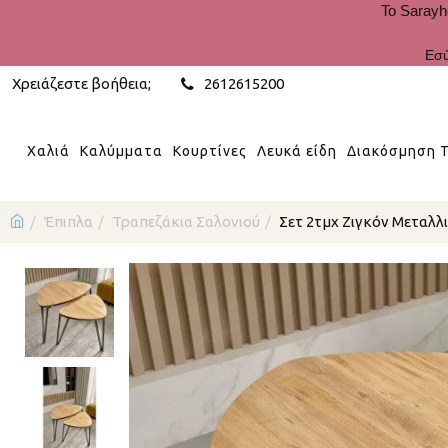
Το Sarayh
Εσύ
Χρειάζεστε βοήθεια;
2612615200
Χαλιά
Καλύμματα
Κουρτίνες
Λευκά είδη
Διακόσμηση Τ
Έπιπλα
Τραπεζάκια Σαλονιού
Σετ 2τμχ Ζιγκόν Μεταλλ