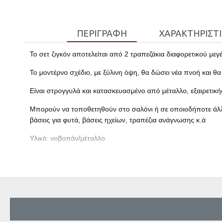
ΠΕΡΙΓΡΑΦΉ
ΧΑΡΑΚΤΗΡΙΣΤ
Το σετ ζιγκόν αποτελείται από 2 τραπεζάκια διαφορετικού μεγ
Το μοντέρνο σχέδιο, με ξύλινη όψη, θα δώσει νέα πνοή και θ
Είναι στρογγυλά και κατασκευασμένο από μέταλλο, εξαιρετική
Μπορούν να τοποθετηθούν στο σαλόνι ή σε οποιοδήποτε άλλο
βάσεις για φυτά, βάσεις ηχείων, τραπέζια ανάγνωσης κ.ά
Υλικό: νοβοπάν/μέταλλο
Διαστάσεις Τραπεζιού:
Μεγάλο 60x60xΥ45cm
Μικρό 40x40xΥ40cm
Παρατηρήσεις:
Το προϊόν παραδίδεται αμοντάριστο, σε εργοστασιακή συσκευασία και 