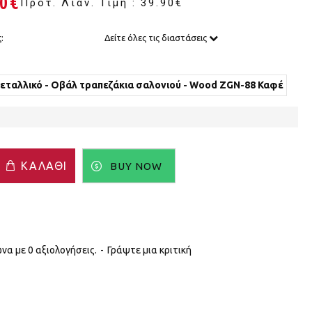
90€
Προτ. Λιαν. Τιμή : 39.90€
:
Δείτε όλες τις διαστάσεις
Μεταλλικό - Οβάλ τραπεζάκια σαλονιού - Wood ZGN-88 Καφέ
ΚΑΛΆΘΙ
BUY NOW
α με 0 αξιολογήσεις.
-
Γράψτε μια κριτική