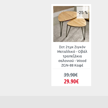
Η χρωματική απόχρωση του προϊόντος ενδέχεται να διαφέρει ελαφρώς σ
-25 %
Σετ 2τμχ Ζιγκόν
Μεταλλικό - Οβάλ
τραπεζάκια
σαλονιού - Wood
ZGN-88 Καφέ
39.90€
29.90€