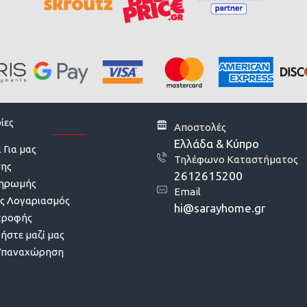
ίες
Αποστολές
Ελλάδα & Κύπρο
 Για μας
Τηλέφωνο Καταστήματος
σης
2612615200
ληρωμής
Email
ς Λογαριασμός
hi@sarayhome.gr
τροφής
ήστε μαζί μας
Υπαναχώρηση