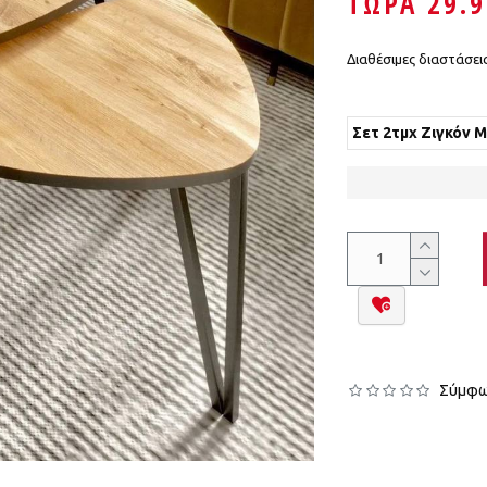
ΤΩΡΑ 29.
Διαθέσιμες διαστάσεις
Σετ 2τμχ Ζιγκόν 
Σύμφων