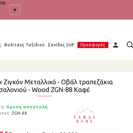
/08.
ς
Βαλίτσες Ταξιδιού
Σανίδες SUP
Προσφορές
χ Ζιγκόν Μεταλλικό - Οβάλ τραπεζάκια
σαλονιού - Wood ZGN-88 Καφέ
Άμεση αποστολή
τα:
ντος:
ZGN-88