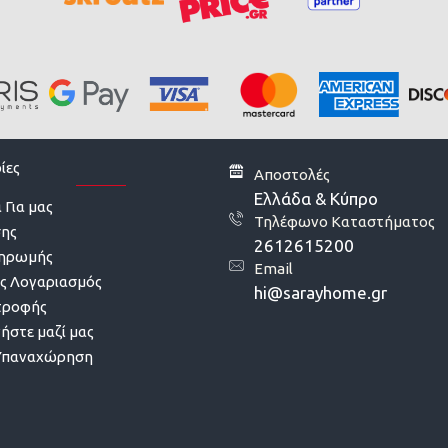
ίες
Αποστολές
Ελλάδα & Κύπρο
 Για μας
Τηλέφωνο Καταστήματος
σης
2612615200
ληρωμής
Email
ς Λογαριασμός
hi@sarayhome.gr
τροφής
ήστε μαζί μας
Υπαναχώρηση