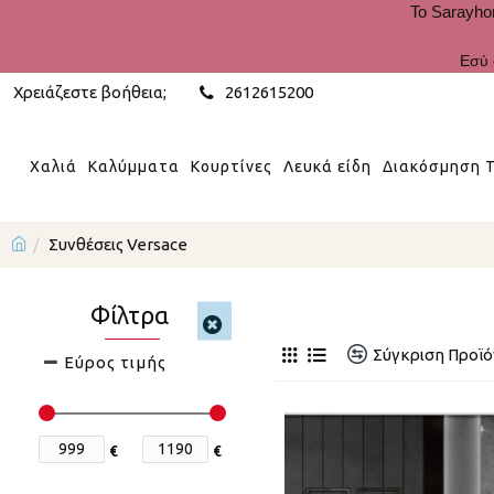
Το Sarayho
Εσύ 
Χρειάζεστε βοήθεια;
2612615200
Χαλιά
Καλύμματα
Κουρτίνες
Λευκά είδη
Διακόσμηση Τ
Συνθέσεις Versace
Φίλτρα
Σύγκριση Προϊ
Εύρος τιμής
€
€