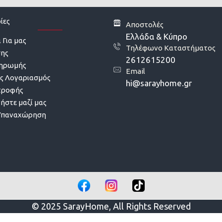
ίες
Αποστολές
Ελλάδα & Κύπρο
 Για μας
Τηλέφωνο Καταστήματος
σης
2612615200
ληρωμής
Email
ς Λογαριασμός
hi@sarayhome.gr
τροφής
ήστε μαζί μας
Υπαναχώρηση
© 2025 SarayHome, All Rights Reserved