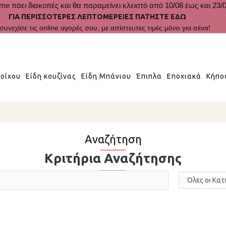
me πάει διακοπές και θα παραμείνει κλειστό από 10/08 έως και 23/0
ΓΙΑ ΠΕΡΙΣΣΟΤΕΡΕΣ ΛΕΠΤΟΜΕΡΕΙΕΣ ΠΑΤΗΣΤΕ ΕΔΩ
συνεχίσε τις online αγορές σου, με απίστευτες τιμές μόνο για σένα!
οίχου
Είδη κουζίνας
Είδη Μπάνιου
Έπιπλα
Εποχιακά
Κήπο
Αναζήτηση
Κριτήρια Αναζήτησης