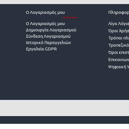
O Λογαριασμός μου
Πληροφορ
O Λογαριασμός μου
Λίγα Λόγια
Δημιουργία Λογαριασμού
Όροι Χρή
Σύνδεση Λογαριασμού
Τρόποι π
Ιστορικό Παραγγελιών
Τραπεζικό
Εργαλεία GDPR
Όροι επισ
Επικοινων
Ψηφιακή 