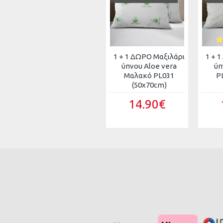
1 + 1 ΔΩΡΟ Μαξιλάρι
1 + 
ύπνου Aloe vera
ύπ
Μαλακό PL031
P
(50x70cm)
14.90€