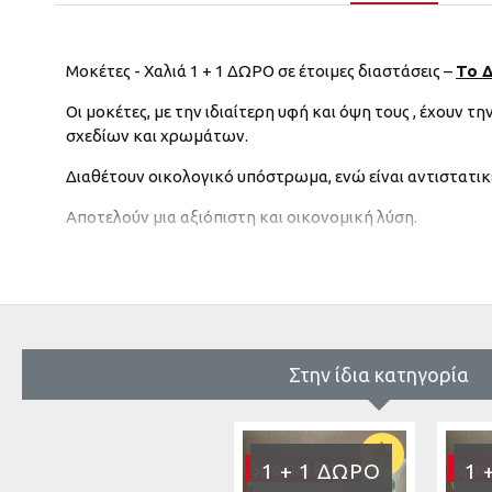
Μοκέτες - Χαλιά 1 + 1 ΔΩΡΟ σε έτοιμες διαστάσεις –
Το Δ
Οι μοκέτες, με την ιδιαίτερη υφή και όψη τους , έχουν 
σχεδίων και χρωμάτων.
Διαθέτουν οικολογικό υπόστρωμα, ενώ είναι αντιστατικ
Αποτελούν μια αξιόπιστη και οικονομική λύση.
Ύψος πέλους: 7mm
Συνθεση: 100% Polyester
Κατάλληλη για όλους τους χώρους στο σπίτι, σε σκάφη 
Στην ίδια κατηγορία
Special Price
Spec
1 + 1 ΔΏΡΟ
1 