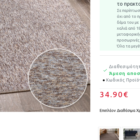
το πρακτο
Σε περίπτωσ
όχι από το 
δέμα του με
χαλιά από 1
μεταφορικής
προσωρινές 
Όλα τα μεγέ
Διαθεσιμότη
Άμεση απο
Κωδικός Προϊό
34.90€
Επιπλέον Διαθέσιμα Χ