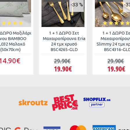
-33 %
-3
1 ΔΩΡΟ Μαξιλάρι
1 + 1 ΔΩΡΟ Σετ
1 + 1 ΔΩΡΟ Σ
νου BAMBOO
Μαχαιροπίρουνα Eria
Μαχαιροπίρου
L032 Μαλακό
24 τμχ χρυσό
Slimmy 24 τμχ χ
(50x70cm)
BSC4265-GLD
BSC4316-GL
29.90€
29.90€
14.90€
19.90€
19.90€