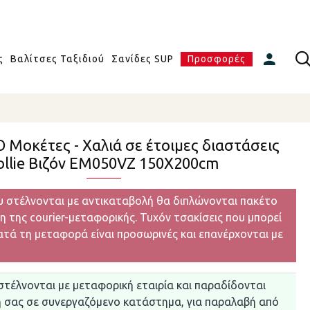
ς
Βαλίτσες Ταξιδιού
Σανίδες SUP
Προσφορές
Ο Μοκέτες - Χαλιά σε έτοιμες διαστάσεις
ollie Βιζόν EM050VZ 150X200cm
υ στέλνονται με αντικαταβολή θα διπλώνονται πακέτο
η της courier-μεταφορικής. Τυχόν τσακίσεις που μπορεί
τά τη μεταφορά είναι προσωρινές και επανέρχονται με
στέλνονται με μεταφορική εταιρία και παραδίδονται
η σας σε συνεργαζόμενο κατάστημα, για παραλαβή από