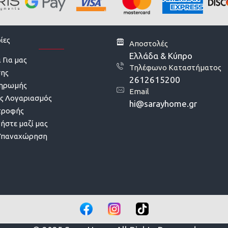
ίες
Αποστολές
Ελλάδα & Κύπρο
 Για μας
Τηλέφωνο Καταστήματος
σης
2612615200
ληρωμής
Email
ς Λογαριασμός
hi@sarayhome.gr
τροφής
ήστε μαζί μας
Υπαναχώρηση