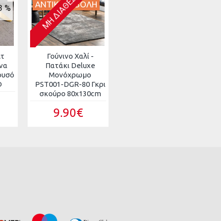
ΜΗ ΔΙΑΘΈΣΙΜΟ
ΑΝΤΙΚΑΤΑΒΟΛΗ
3 %
ετ
Γούνινο Χαλί -
να
Πατάκι Deluxe
ρυσό
Μονόχρωμο
D
PST001-DGR-80 Γκρι
σκούρο 80x130cm
9.90€