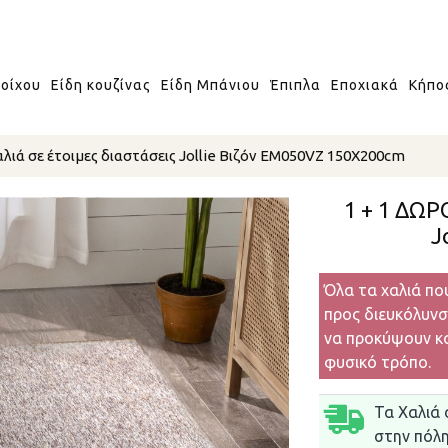
οίχου
Είδη κουζίνας
Είδη Μπάνιου
Έπιπλα
Εποχιακά
Κήπο
αλιά σε έτοιμες διαστάσεις Jollie Βιζόν EM050VZ 150X200cm
1 + 1 ΔΩΡ
J
Όλα τα χαλιά πο
προς διευκόλυνσ
να προκύψουν κα
φυσικό τρόπο.
Τα Χαλιά 
στην πόλ