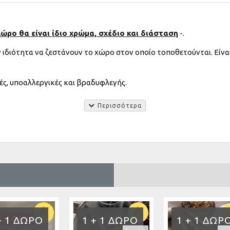
ώρο θα είναι ίδιο χρώμα, σχέδιο και διάσταση
-.
την ιδιότητα να ζεστάνουν το χώρο στον οποίο τοποθετούνται. Εί
ές, υποαλλεργικές και βραδυφλεγής.
αναψυχής και σε γραφεία που το ενδιαφέρον επικεντρώνεται στην
ial Price
+ 1 ΔΏΡΟ
1 + 1 ΔΏΡΟ
1 + 1 ΔΏΡ