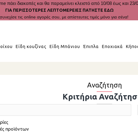
me πάει διακοπές και θα παραμείνει κλειστό από 10/08 έως και 23/0
ΓΙΑ ΠΕΡΙΣΣΟΤΕΡΕΣ ΛΕΠΤΟΜΕΡΕΙΕΣ ΠΑΤΗΣΤΕ ΕΔΩ
συνεχίσε τις online αγορές σου, με απίστευτες τιμές μόνο για σένα!
οίχου
Είδη κουζίνας
Είδη Μπάνιου
Έπιπλα
Εποχιακά
Κήπο
Αναζήτηση
Κριτήρια Αναζήτησ
ρίες
φές προϊόντων