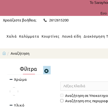
Το Sarayho
Εσύ 
Χρειάζεστε βοήθεια;
2612615200
Χαλιά
Καλύμματα
Κουρτίνες
Λευκά είδη
Διακόσμηση Τ
Αναζήτηση
Φίλτρα
Χρώμα
Αναζήτηση σε Υποκατηγο
Αναζήτηση στις περιγρα
Υλικό