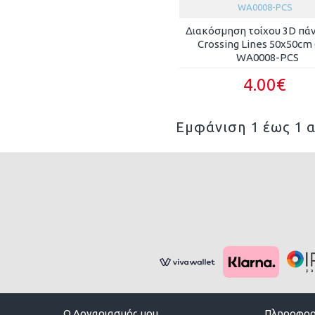
WA0008-PCS
Διακόσμηση τοίχου 3D πά
Crossing Lines 50x50cm 
WA0008-PCS
4.00€
Εμφάνιση 1 έως 1 α
O Λογαριασμός μου
Πληροφορ