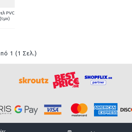
νελ PVC
(τμχ)
πό 1 (1 Σελ.)
ίες