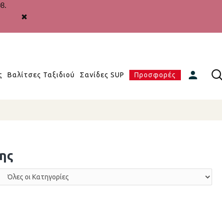
8.
ς
Βαλίτσες Ταξιδιού
Σανίδες SUP
Προσφορές
ης