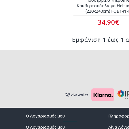
Ισοθερμικό Υπέρδιπ
Κουβερτοπάπλωμα Helsin
(220x240cm) FQB141
34.90€
Εμφάνιση 1 έως 1 α
O Λογαριασμός μου
Πληροφορ
O Λογαριασμός μου
Λίγα Λόγια