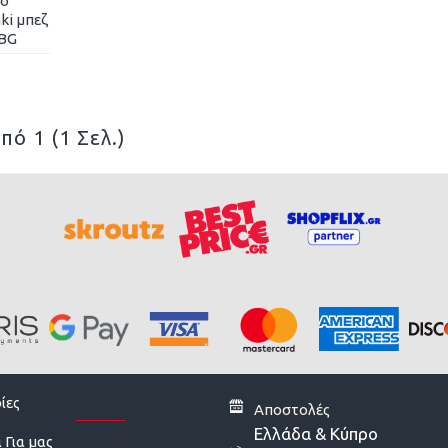
λο
ki μπεζ
-BG
πό 1 (1 Σελ.)
ίες
Αποστολές
Ελλάδα & Κύπρο
 Για μας