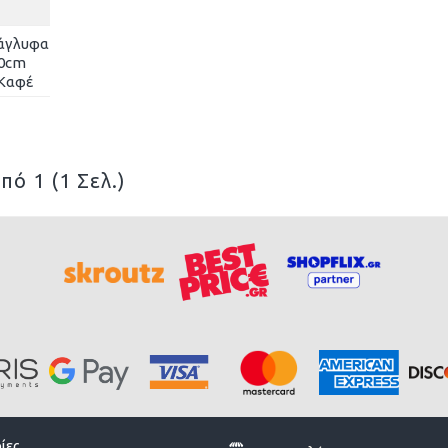
νάγλυφα
10cm
Καφέ
πό 1 (1 Σελ.)
ίες