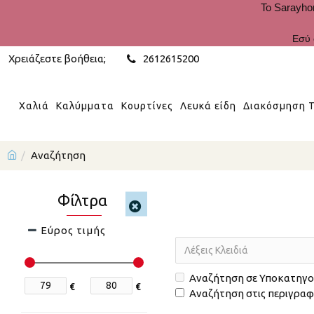
Το Sarayho
Εσύ 
Χρειάζεστε βοήθεια;
2612615200
Χαλιά
Καλύμματα
Κουρτίνες
Λευκά είδη
Διακόσμηση Τ
Αναζήτηση
Φίλτρα
Εύρος τιμής
Αναζήτηση σε Υποκατηγο
€
€
Αναζήτηση στις περιγρα