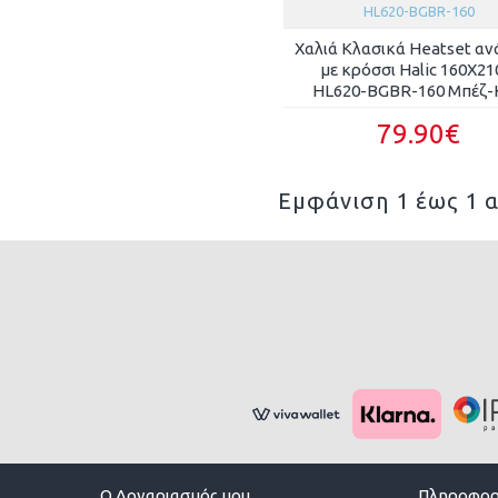
HL620-BGBR-160
Χαλιά Κλασικά Heatset α
με κρόσσι Halic 160X2
HL620-BGBR-160 Μπέζ-
79.90€
Εμφάνιση 1 έως 1 α
O Λογαριασμός μου
Πληροφορ