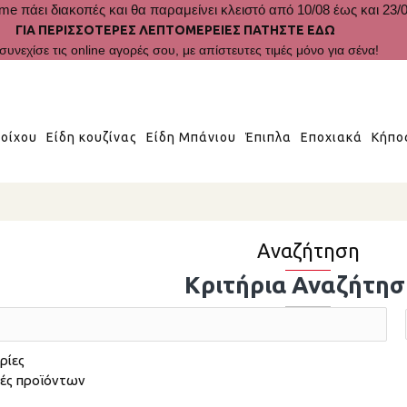
me πάει διακοπές και θα παραμείνει κλειστό από 10/08 έως και 23/0
ΓΙΑ ΠΕΡΙΣΣΟΤΕΡΕΣ ΛΕΠΤΟΜΕΡΕΙΕΣ ΠΑΤΗΣΤΕ ΕΔΩ
συνεχίσε τις online αγορές σου, με απίστευτες τιμές μόνο για σένα!
οίχου
Είδη κουζίνας
Είδη Μπάνιου
Έπιπλα
Εποχιακά
Κήπο
Αναζήτηση
Κριτήρια Αναζήτησ
ρίες
φές προϊόντων