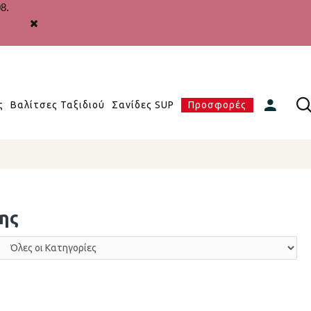
8.
ς
Βαλίτσες Ταξιδιού
Σανίδες SUP
Προσφορές
ης