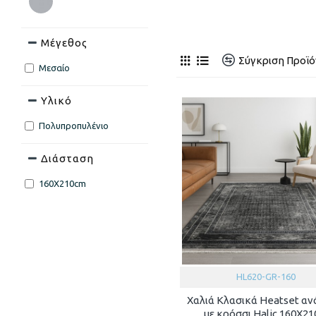
Μέγεθος
Σύγκριση Προϊ
Μεσαίο
Υλικό
Πολυπροπυλένιο
Διάσταση
160X210cm
HL620-GR-160
Χαλιά Κλασικά Heatset α
με κρόσσι Halic 160X2