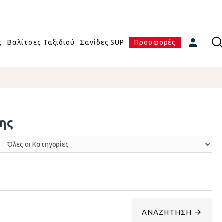
ς
Βαλίτσες Ταξιδιού
Σανίδες SUP
Προσφορές
ης
ΑΝΑΖΉΤΗΣΗ