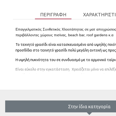
ΠΕΡΙΓΡΑΦΉ
ΧΑΡΑΚΤΗΡΙΣΤ
Επαγγελματικός Συνθετικός Χλοοτάπητας σε ματ αποχρώσεις 
περιβάλλοντες χώρους πισίνας, beach bar, roof gardens κ.
Το τεχνητό γρασίδι είναι κατασκευασμένο από υψηλής ποιό
προσδίδει στο τεχνητό γρασίδι πολύ μεγάλη αντοχή ως προς 
Η υψηλή πυκνότητα του σε συνδυασμό με το αρμονικό ταίρ
Είναι εύκολο στην εγκατάσταση. Χρειάζεται μόνο να επιλέξ
μεγέθη ή σχήματα για να εφαρμόσει καλύτερα τον χώρο σας
Διαθέτει ανθεκτικό υπόστρωμα που εξασφαλίζει ότι ο χλοο
Υλικό: PP+ PE7200
m
Πλάτος ρολού:2
Μήκος ρολού : 1.8m
Στην ίδια κατηγορία
Υψος πέλους: 15mm
Βάρος: 1.380gr/m2