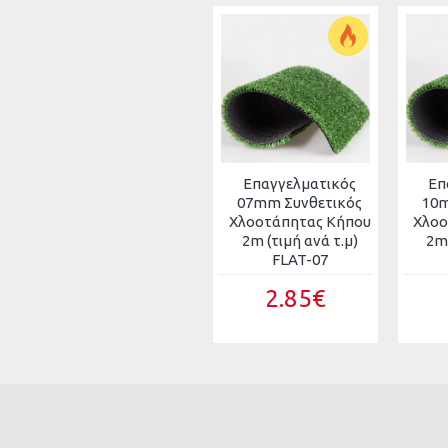
Kόμποι: 13.123/m2
Πυκνότητα πέλους : 520gr/m2
Επαγγελματικός
Επ
07mm Συνθετικός
10m
Χλοοτάπητας Κήπου
Χλοο
2m (τιμή ανά τ.μ)
2m 
FLAT-07
2.85€