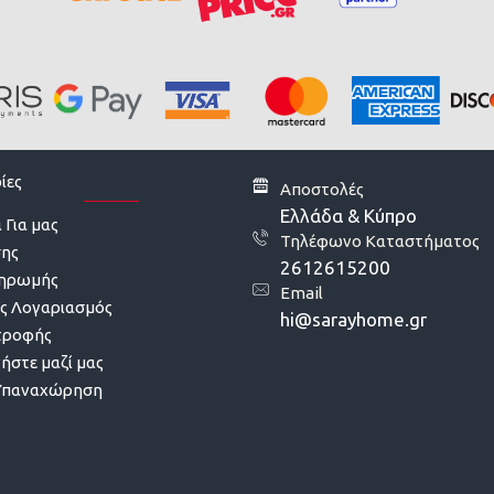
ίες
Αποστολές
Ελλάδα & Κύπρο
 Για μας
Τηλέφωνο Καταστήματος
σης
2612615200
ληρωμής
Email
ς Λογαριασμός
hi@sarayhome.gr
τροφής
ήστε μαζί μας
Υπαναχώρηση