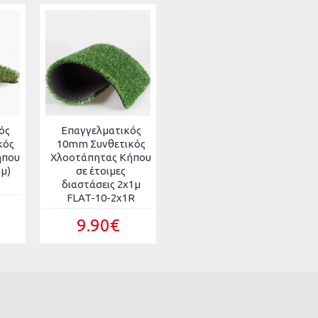
ός
Επαγγελματικός
κός
10mm Συνθετικός
ήπου
Χλοοτάπητας Κήπου
.μ)
σε έτοιμες
διαστάσεις 2x1μ
FLAT-10-2x1R
9.90€