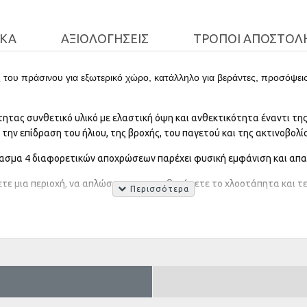
ΙΚΆ
ΑΞΙΟΛΟΓΉΣΕΙΣ
ΤΡΌΠΟΙ ΑΠΟΣΤΟΛ
του πράσινου για εξωτερικό χώρο, κατάλληλο για βεράντες, προσόψει
α
τητας συνθετικό υλικό με ελαστική όψη και ανθεκτικότητα
έναντι τη
την επίδραση του ήλιου, της βροχής, του παγετού και της ακτινοβολί
ιασμα 4 διαφορετικών αποχρώσεων παρέχει φυσική εμφάνιση και απα
ετε μια περιοχή, να απλώσετε, να τοποθετήσετε το χλοοτάπητα και 
.
τάπητας θα παραμείνει σταθερός στη θέση του και οπές αποστράγγι