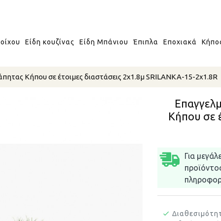
οίχου
Είδη κουζίνας
Είδη Μπάνιου
Έπιπλα
Εποχιακά
Κήπο
ητας Κήπου σε έτοιμες διαστάσεις 2x1.8μ SRILANKA-15-2x1.8R
Επαγγελμ
Κήπου σε 
Για μεγάλ
προϊόντο
πληροφορί
Διαθεσιμότη