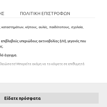
ΉΣ
ΠΟΛΙΤΙΚΉ ΕΠΙΣΤΡΟΦΏΝ
ς καταστημάτων, κήπους, αυλές, παιδότοπους, σχολεία,
ς επιβλαβούς υπεριώδους ακτινοβολίας (UV), γεγονός που
ας.
λό άγγιγμα.
τελειώσατε! Μπορείτε ακόμη να το κόψετε σε επιθυμητά
σης για την αφαίρεση του νερού της βροχής.
Είδατε πρόσφατα