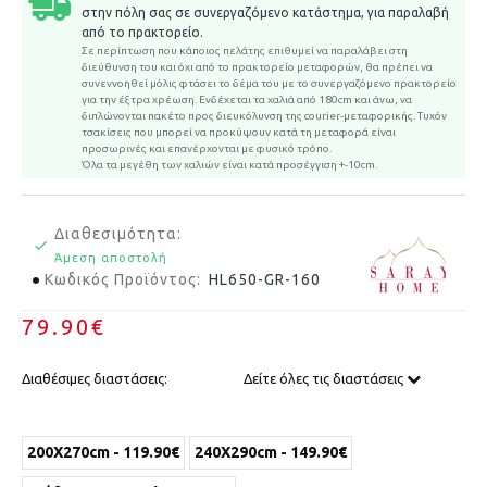
στην πόλη σας σε συνεργαζόμενο κατάστημα, για παραλαβή
από το πρακτορείο.
Σε περίπτωση που κάποιος πελάτης επιθυμεί να παραλάβει στη
διεύθυνση του και όχι από το πρακτορείο μεταφορών, θα πρέπει να
συνεννοηθεί μόλις φτάσει το δέμα του με το συνεργαζόμενο πρακτορείο
για την έξτρα χρέωση.
Ενδέχεται τα χαλιά από 180cm και άνω, να
διπλώνονται πακέτο προς διευκόλυνση της courier-μεταφορικής. Τυχόν
τσακίσεις που μπορεί να προκύψουν κατά τη μεταφορά είναι
προσωρινές και επανέρχονται με φυσικό τρόπο.
Όλα τα μεγέθη των χαλιών είναι κατά προσέγγιση +-10cm.
Διαθεσιμότητα:
Άμεση αποστολή
Κωδικός Προϊόντος:
HL650-GR-160
79.90€
Διαθέσιμες διαστάσεις:
Δείτε όλες τις διαστάσεις
200X270cm - 119.90€
240X290cm - 149.90€