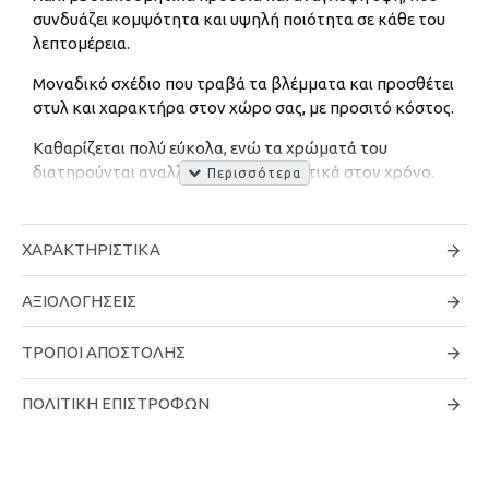
συνδυάζει κομψότητα και υψηλή ποιότητα σε κάθε του
λεπτομέρεια.
Μοναδικό σχέδιο που τραβά τα βλέμματα και προσθέτει
στυλ και χαρακτήρα στον χώρο σας, με προσιτό κόστος.
Καθαρίζεται πολύ εύκολα, ενώ τα χρώματά του
διατηρούνται αναλλοίωτα και ανθεκτικά στον χρόνο.
Ύψος πέλους: 10mm
ΧΑΡΑΚΤΗΡΙΣΤΙΚΆ
Υλικό: Πολυπροπυλένιο
Τύπος ύφανσης: Μηχανή
ΑΞΙΟΛΟΓΉΣΕΙΣ
*Όλα τα μεγέθη χαλιών είναι κατά προσέγγιση. Λόγω της
ΤΡΌΠΟΙ ΑΠΟΣΤΟΛΉΣ
διαφοράς των χρωμάτων οθόνης, ορισμένα χρώματα μπορεί
να διαφέρουν ελαφρώς. Προσπαθούμε να
ΠΟΛΙΤΙΚΉ ΕΠΙΣΤΡΟΦΏΝ
αντιπροσωπεύουμε με ακρίβεια όλα τα χρώματα χαλιών.