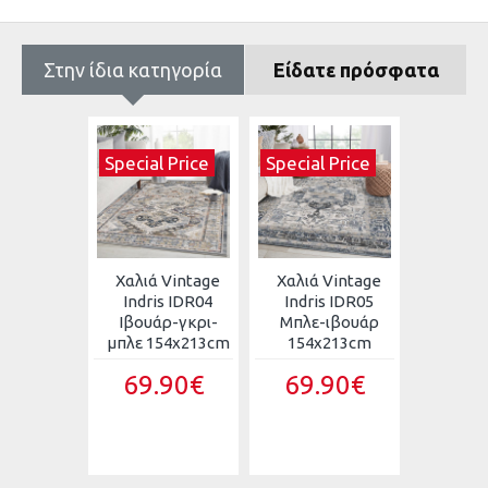
Στην ίδια κατηγορία
Είδατε πρόσφατα
 Price
Special Price
Special Price
 Vintage
Χαλιά Vintage
Χαλιά Vintage
Χαλιά 
s IDR03
Indris IDR04
Indris IDR05
Hea
ε-μπεζ
Ιβουάρ-γκρι-
Μπλε-ιβουάρ
ανάγλ
x213cm
μπλε 154x213cm
154x213cm
κρόσσ
160X
.90€
69.90€
69.90€
HL606
Κ
79.