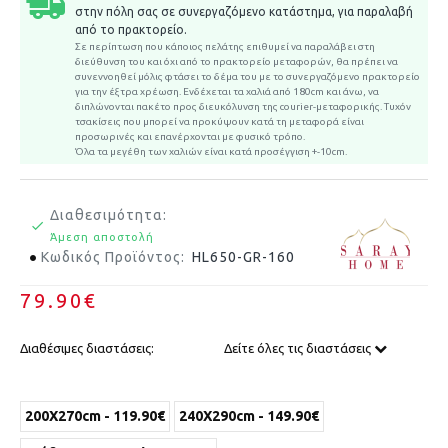
στην πόλη σας σε συνεργαζόμενο κατάστημα, για παραλαβή
από το πρακτορείο.
Σε περίπτωση που κάποιος πελάτης επιθυμεί να παραλάβει στη
διεύθυνση του και όχι από το πρακτορείο μεταφορών, θα πρέπει να
συνεννοηθεί μόλις φτάσει το δέμα του με το συνεργαζόμενο πρακτορείο
για την έξτρα χρέωση.
Ενδέχεται τα χαλιά από 180cm και άνω, να
διπλώνονται πακέτο προς διευκόλυνση της courier-μεταφορικής. Τυχόν
τσακίσεις που μπορεί να προκύψουν κατά τη μεταφορά είναι
προσωρινές και επανέρχονται με φυσικό τρόπο.
Όλα τα μεγέθη των χαλιών είναι κατά προσέγγιση +-10cm.
Διαθεσιμότητα:
Άμεση αποστολή
Κωδικός Προϊόντος:
HL650-GR-160
79.90€
Διαθέσιμες διαστάσεις:
Δείτε όλες τις διαστάσεις
200X270cm - 119.90€
240X290cm - 149.90€