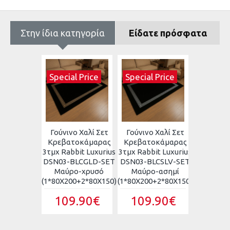
Στην ίδια κατηγορία
Είδατε πρόσφατα
 Price
Special Price
Special Price
Special
 Χαλί Σετ
Γούνινο Χαλί Σετ
Γούνινο Χαλί Σετ
Γούνινο
οκάμαρας
Κρεβατοκάμαρας
Κρεβατοκάμαρας
Κρεβατ
it Luxurius
3τμχ Rabbit Luxurius
3τμχ Rabbit Luxurius
3τμχ Rabb
GRSLV-SET
DSN03-BLCGLD-SET
DSN03-BLCSLV-SET
DSN03-W
-ασημί
Μαύρο-χρυσό
Μαύρο-ασημί
Λευκό
0+2*80X150)
(1*80X200+2*80X150)
(1*80X200+2*80X150)
(1*80X200
.90€
109.90€
109.90€
109