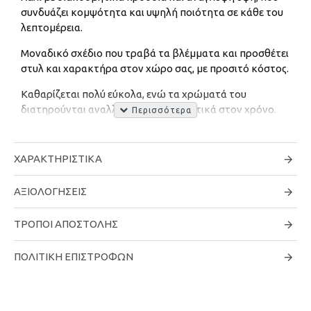
συνδυάζει κομψότητα και υψηλή ποιότητα σε κάθε του
λεπτομέρεια.
Μοναδικό σχέδιο που τραβά τα βλέμματα και προσθέτει
στυλ και χαρακτήρα στον χώρο σας, με προσιτό κόστος.
Καθαρίζεται πολύ εύκολα, ενώ τα χρώματά του
διατηρούνται αναλλοίωτα και ανθεκτικά στον χρόνο.
Ύψος πέλους: 10mm
ΧΑΡΑΚΤΗΡΙΣΤΙΚΆ
Υλικό: Πολυπροπυλένιο
Τύπος ύφανσης: Μηχανή
ΑΞΙΟΛΟΓΉΣΕΙΣ
*Όλα τα μεγέθη χαλιών είναι κατά προσέγγιση. Λόγω της
ΤΡΌΠΟΙ ΑΠΟΣΤΟΛΉΣ
διαφοράς των χρωμάτων οθόνης, ορισμένα χρώματα μπορεί
να διαφέρουν ελαφρώς. Προσπαθούμε να
ΠΟΛΙΤΙΚΉ ΕΠΙΣΤΡΟΦΏΝ
αντιπροσωπεύουμε με ακρίβεια όλα τα χρώματα χαλιών.