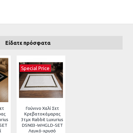
 ελαφρώς. Προσπαθούμε να αντιπροσωπεύουμε με ακρίβεια
Είδατε πρόσφατα
Special Price
ετ
Γούνινο Χαλί Σετ
ρας
Κρεβατοκάμαρας
urius
3τμχ Rabbit Luxurius
SET
DSN03-WHGLD-SET
ί
Λευκό-χρυσό