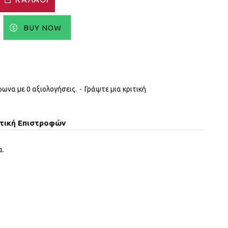
BUY NOW
ωνα με 0 αξιολογήσεις.
-
Γράψτε μια κριτική
ιτική Επιστροφών
α.