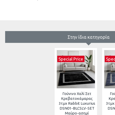
Τύπος ύφανσης: Μηχανή
*Όλα τα μεγέθη χαλιών είναι κατά προσέγγιση. Λόγω της δ
όλα τα χρώματα χαλιών.
Στην ίδια κατηγορία
Special Price
Spec
Γούνινο Χαλί Σετ
Γο
Κρεβατοκάμαρας
Κρ
3τμχ Rabbit Luxurius
3τμχ
DSN01-BLCSLV-SET
DSN
Μαύρο-ασημί