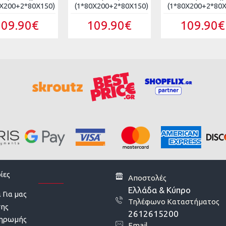
0X200+2*80X150)
(1*80X200+2*80X150)
(1*80X200+2*80X
109.90€
109.90€
109.90€
ίες
Αποστολές
Ελλάδα & Κύπρο
 Για μας
Τηλέφωνο Καταστήματος
σης
2612615200
ληρωμής
Email