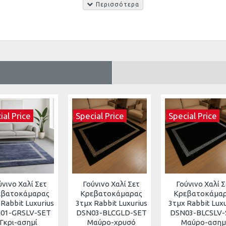
ιαφοράς των χρωμάτων οθόνης, ορισμένα χρώματα μπορεί να διαφέρουν
ial Price
Special Price
Special Price
ύνινο Χαλί Σετ
Γούνινο Χαλί Σετ
Γούνινο Χαλί Σ
εβατοκάμαρας
Κρεβατοκάμαρας
Κρεβατοκάμα
 Rabbit Luxurius
3τμχ Rabbit Luxurius
3τμχ Rabbit Lux
01-GRSLV-SET
DSN03-BLCGLD-SET
DSN03-BLCSLV-
Γκρι-ασημί
Μαύρο-χρυσό
Μαύρο-ασημ