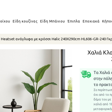
οίχου
Είδη κουζίνας
Είδη Μπάνιου
Έπιπλα
Εποχιακά
Κήπο
 Heatset ανάγλυφα με κρόσσι Halic 240X290cm HL606-GR-240 Γκρ
Χαλιά Κλα
Τα Χαλιά 
στην πόλ
το πρακτο
Σε περίπτωσ
όχι από το 
δέμα του με
χαλιά από 1
μεταφορικής