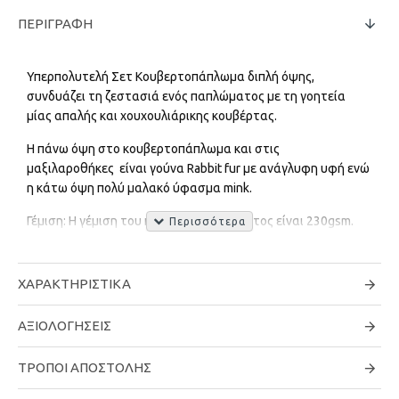
ΠΕΡΙΓΡΑΦΉ
Υπερπολυτελή Σετ Κουβερτοπάπλωμα διπλή όψης,
συνδυάζει τη ζεστασιά ενός παπλώματος με τη γοητεία
μίας απαλής και χουχουλιάρικης κουβέρτας.
Η πάνω όψη στο κουβερτοπάπλωμα και στις
μαξιλαροθήκες είναι γούνα Rabbit fur με ανάγλυφη υφή ενώ
η κάτω όψη πολύ μαλακό ύφασμα mink.
Γέμιση: Η γέμιση του κουβερτοπαπλώματος είναι 230gsm.
Ποιότητα: 100% Polyester
ΧΑΡΑΚΤΗΡΙΣΤΙΚΆ
Το σετ αποτελείται από:
Κουβερτοπάπλωμα: 220 x 240 cm
ΑΞΙΟΛΟΓΉΣΕΙΣ
Μαξιλαροθήκες διπλή όψης 50x70cm
ΤΡΌΠΟΙ ΑΠΟΣΤΟΛΉΣ
..................................…